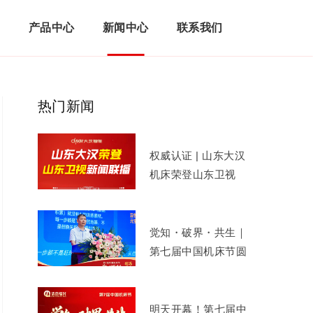
们
产品中心
新闻中心
联系我们
热门新闻
权威认证 | 山东大汉
机床荣登山东卫视
《山东新闻联播》！
觉知・破界・共生｜
第七届中国机床节圆
满举办，共启 AI 智
造新征程
明天开幕！第七届中