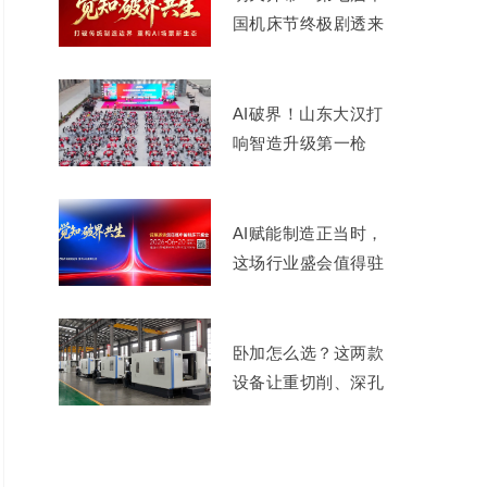
国机床节终极剧透来
了
AI破界！山东大汉打
响智造升级第一枪
AI赋能制造正当时，
这场行业盛会值得驻
足
卧加怎么选？这两款
设备让重切削、深孔
加工不再难