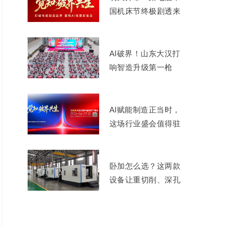
国机床节终极剧透来
了
AI破界！山东大汉打
响智造升级第一枪
AI赋能制造正当时，
这场行业盛会值得驻
足
卧加怎么选？这两款
设备让重切削、深孔
加工不再难