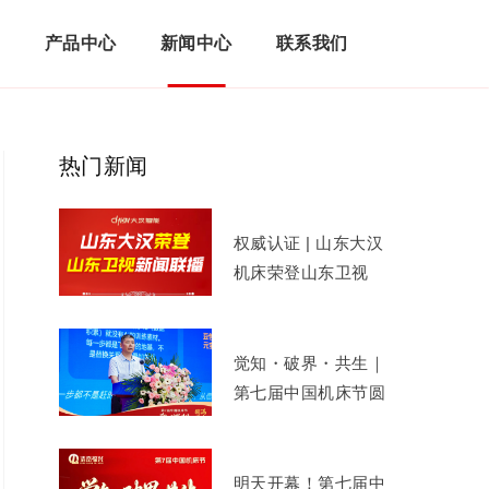
们
产品中心
新闻中心
联系我们
热门新闻
权威认证 | 山东大汉
机床荣登山东卫视
《山东新闻联播》！
觉知・破界・共生｜
第七届中国机床节圆
满举办，共启 AI 智
造新征程
明天开幕！第七届中