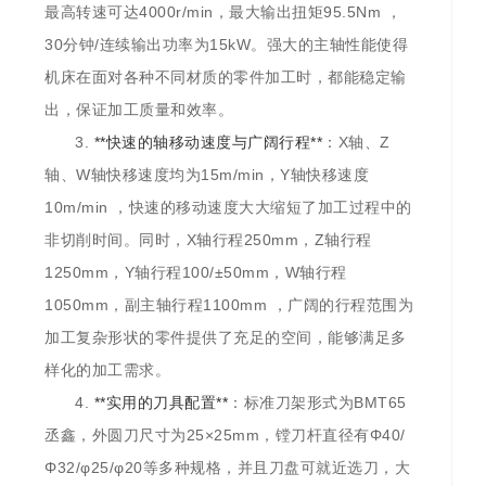
最高转速可达4000r/min，最大输出扭矩95.5Nm ，
30分钟/连续输出功率为15kW。强大的主轴性能使得
机床在面对各种不同材质的零件加工时，都能稳定输
出，保证加工质量和效率。
3.
**快速的轴移动速度与广阔行程**
：X轴、Z
轴、W轴快移速度均为15m/min，Y轴快移速度
10m/min ，快速的移动速度大大缩短了加工过程中的
非切削时间。同时，X轴行程250mm，Z轴行程
1250mm，Y轴行程100/±50mm，W轴行程
1050mm，副主轴行程1100mm ，广阔的行程范围为
加工复杂形状的零件提供了充足的空间，能够满足多
样化的加工需求。
4.
**实用的刀具配置**
：标准刀架形式为BMT65
丞鑫，外圆刀尺寸为25×25mm，镗刀杆直径有Φ40/
Φ32/φ25/φ20等多种规格，并且刀盘可就近选刀，大