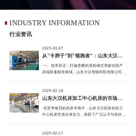
INDUSTRY INFORMATION
行业资讯
2025-03-07
从"卡脖子"到"领跑者"：山东大汉智能五轴车铣复合机床开启国产高端制造新篇章
一、技术跃迁：打破垄断的里程碑式突破在国产
高端装备制造领域，山东大汉智能科技有限公司正
书写着令人瞩目的逆袭故事。其自主研发的数智一
体化高端五轴车铣复合机床，以五轴联动加工精度
2025-02-18
≤0.005mm、全生命周期AI监控···
山东大汉机床加工中心机床的市场口碑探秘
在竞争激烈的机床市场中，山东大汉机床的加工
中心机床凭借自身实力，收获了广泛认可与良好口
碑，成为众多制造企业信赖的品牌。一、精度与稳
定性的可靠口碑在精密制造领域，精度和稳定性是
2025-02-17
衡量机床性能的关键指标。山···