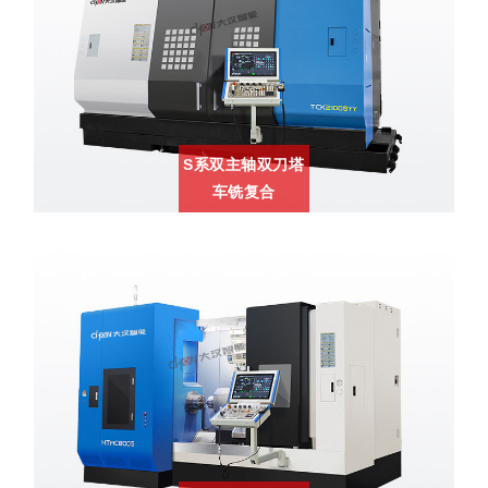
S系双主轴双刀塔
车铣复合