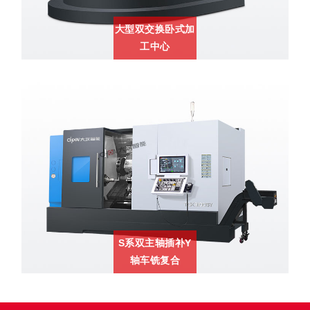
大型双交换卧式加
工中心
S系双主轴插补Y
轴车铣复合